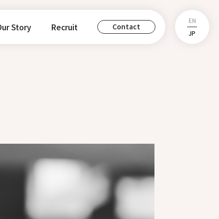
EN
ur Story
Recruit
Contact
JP