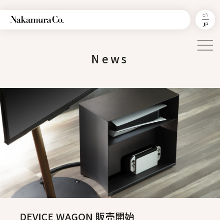
EN
JP
News
DEVICE WAGON 販売開始